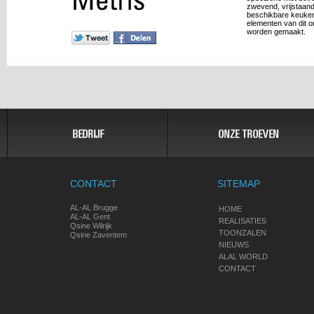
zwevend, vrijstaand
beschikbare keuken
elementen van dit o
worden gemaakt.
CONTACT
SITEMAP
AL-AL Brugge
HOME
AL-AL Gent
REALISATIES
Qsine Wilrijk
TOONZALEN
Qsine Zaventem
NIEUWS
ALAL WORLD
CONTACT