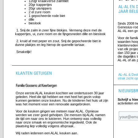
120gr kraakverse zalmfilet
20gr kappertjes
20gr uisnippers
2 el zure room
1 gepocheerde rode biet
dille
bieslook
Sinds 2008 h
Genesius-ro
1. Snij de zalm in zeer fijne blokjes. Vermeng deze met de
AL-AL een gr
kappertjes, ui, zure room en de fijngesneden dille en bieslook
Voor de famil
2. kruid af met peper en zout. Snij de gepocheerde biet in
waarden hoog
dunne plakjes en leg hierop de quenelle tartaar.
klanttevreden
van elk proj
Smakelijk!
dan 150 jaar 
die dagelijks 
AL-AL of als 
AL-AL & Dede
strak zicht o
dden we
Onze eerste ALAL keuken kochten we ondertussen 30 jaar
en.
geleden. Heel die tijd hebben we met heel het gezin volop
Schrijf u hie
kunnen genieten onze keuken. Nu de kinderen het huis uit zijn
activiteiten e
was het moment voor een renovatie aangebroken.
rking
Voor de keuken gingen we meteen naar ALAL. Opnieuw
 hoger
werden we zeer goed geholpen. De mensen bij ALAL namen
de tijd om naar ons te luisteren. Hun ontwerp was volledig
naar onze smaak en ergonomische ingedeeld. Ook de
 het
plaatsing liep volledig volgens afspraak.
Wij raden iedereen een ALAL keuken aan.
n.