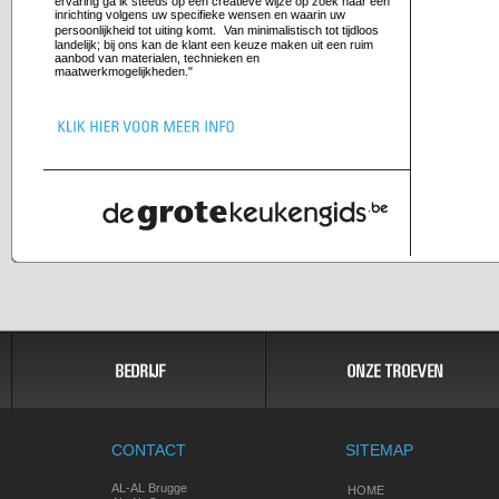
ervaring ga ik steeds op een creatieve wijze op zoek naar een
inrichting volgens uw specifieke wensen en waarin uw
persoonlijkheid tot uiting komt. Van minimalistisch tot tijdloos
landelijk; bij ons kan de klant een keuze maken uit een ruim
aanbod van materialen, technieken en
maatwerkmogelijkheden."
CONTACT
SITEMAP
AL-AL Brugge
HOME