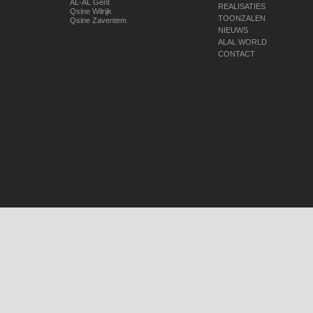
AL-AL Gent
REALISATIES
Qsine Wilrijk
TOONZALEN
Qsine Zaventem
NIEUWS
ALAL WORLD
CONTACT